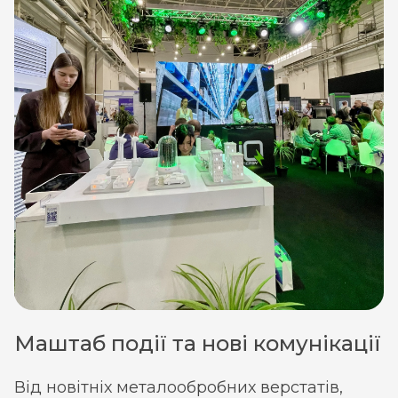
Маштаб події та нові комунікації
Від новітніх металообробних верстатів,