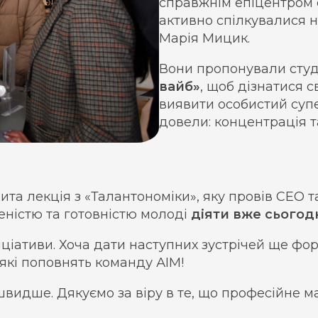
справжнім епіцентром с
активно спілкувалися н
Марія Мицик.
Вони пропонували сту
вайб»
, щоб дізнатися с
виявити особистий супе
довели: концентрація т
та лекція з «Талантономіки», яку провів СЕО 
ністю та готовністю молоді
діяти вже сьогодн
іціативи. Хоча дати наступних зустрічей ще фо
 які поповнять команду АІМ!
идше. Дякуємо за віру в те, що професійне ма