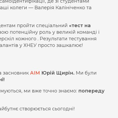
амоідентифікації, де зі студентами
аші колеги — Валерія Калініченко та
дентам пройти спеціальний
«тест на
вою потенційну роль у великій команді і
рскіл кожного . Результати тестування
алантів у ХНЕУ просто зашкалює!
та засновник
АІМ
Юрій Щирін.
Ми були
і!
рмуються, ми вже точно знаємо:
попереду
йбутнє створюється сьогодні!