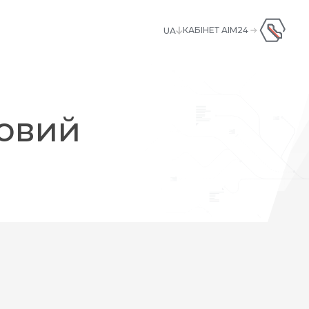
КАБІНЕТ AIM24
UA
UA
+380445928181
ENG
вовий