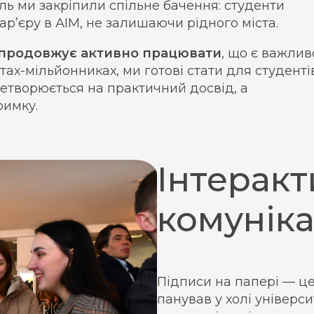
ь ми закріпили спільне бачення: студенти
р’єру в АІМ, не залишаючи рідного міста.
 продовжує активно працювати
, що є важли
тах-мільйонниках, ми готові стати для студенті
етворюється на практичний досвід, а
римку.
Інтеракт
комуніка
Підписи на папері — це
панував у холі універс