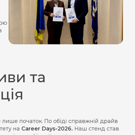
вою
в
иви та
ція
 лише початок. По обіді справжній драйв
итету на
Career Days-2026.
Наш стенд став