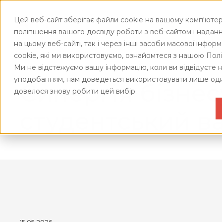
Цей веб-сайт зберігає файли cookie на вашому комп'ютер
ПРО АІМ
АНАЛІ
поліпшення вашого досвіду роботи з веб-сайтом і наданн
ПОДІЇ
ГЕ
на цьому веб-сайті, так і через інші засоби масової інфор
СИСТЕМА
ВЕБІНАР
РИ
cookie, які ми використовуємо, ознайомтеся з нашою Пол
УПРАВЛІННЯ
EАКЦИЗ
АН
Ми не відстежуємо вашу інформацію, коли ви відвідуєте 
ЯКІСТЮ
Головна
/
Про AIM
/
Життя компанії
/
АІМ у Харкові
уподобанням, нам доведеться використовувати лише оди
ВЕБІНАР
ІН
Синергія бізнес
ЖИТТЯ
МСФЗ
АН
довелося знову робити цей вибір.
КОМПАНІЇ АІ
ВЕБІНАР
ДО
студентський в
ДІЯ.CITY
БР
ПАНЕЛЬН
ВІ
ДИСКУСІ
УК
ТЦУ
ІН
ВЕБІНАР
ДО
SAF-T UA