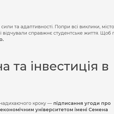
ІНІЦІАТИВНИЙ
АУДИТ
сили та адаптивності. Попри всі виклики, міст
 і відчували справжнє студентське життя. Щоб
ю.
а та інвестиція в
е надихаючого кроку —
підписання угоди про
 економічним університетом імені Семена