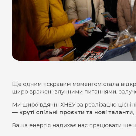
Ще одним яскравим моментом стала відкри
щиро вражені влучними питаннями, залуче
Ми щиро вдячні ХНЕУ за реалізацію цієї ін
— круті спільні проєкти та нові таланти
,
Ваша енергія надихає нас працювати ще шв