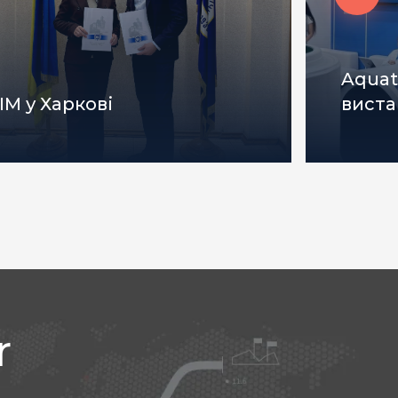
Aquat
ІМ у Харкові
виста
r