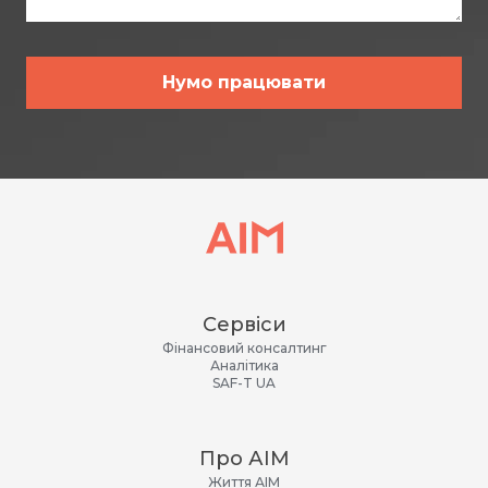
Нумо працювати
Сервіси
Фінансовий консалтинг
Аналітика
SAF-T UA
Про АІМ
Життя АІМ