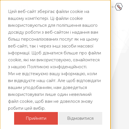
КАБІНЕТ AIM24
UA
Цей веб-сайт зберігає файли cookie на
UA
+380445928181
вашому комп'ютері. Ці файли cookie
використовуються для поліпшення вашого
ENG
Головна
/
Фінансово-консультаційні послуги
/
Грантовий
аудит
досвіду роботи з веб-сайтом і надання вам
Аудит звітності за
більш персоналізованих послуг як на цьому
веб-сайті, так і через інші засоби масової
грантовими
інформації. Щоб дізнатися більше про файли
cookie, які ми використовуємо, ознайомтеся
проєктами
з нашою Політикою конфіденційності.
Ми не відстежуємо вашу інформацію, коли
ви відвідуєте наш сайт. Але щоб відповідати
вашим уподобанням, нам доведеться
використовувати лише один невеликий
файл cookie, щоб вам не довелося знову
робити цей вибір.
Прийняти
Відмовитися