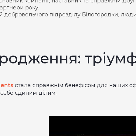
сновник компанії, наставник та справжній друг
артнери року.
добровольчого підрозділу Білогородки, люд
родження: тріумф
lents
стала справжнім бенефісом для наших офіс
 себе єдиним цілим.
: