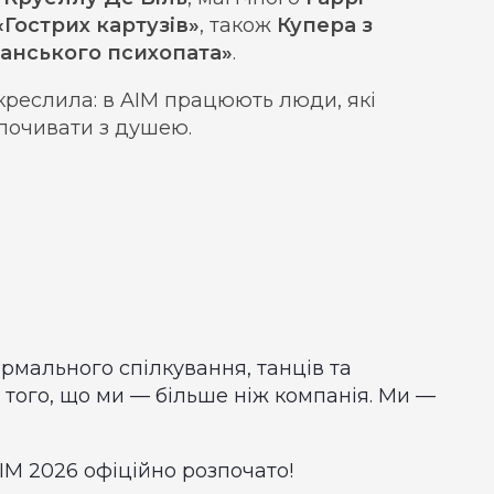
«Гострих картузів»
, також
Купера з
анського психопата»
.
креслила: в AIM працюють люди, які
дпочивати з душею.
ормального спілкування, танців та
 того, що ми — більше ніж компанія. Ми —
IM 2026 офіційно розпочато!