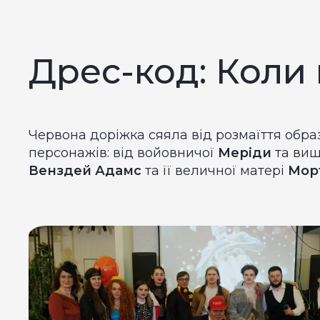
Дрес-код: Коли 
Червона доріжка сяяла від розмаїття обра
персонажів: від войовничої
Меріди
та виш
Венздей Адамс
та її величної матері
Мор