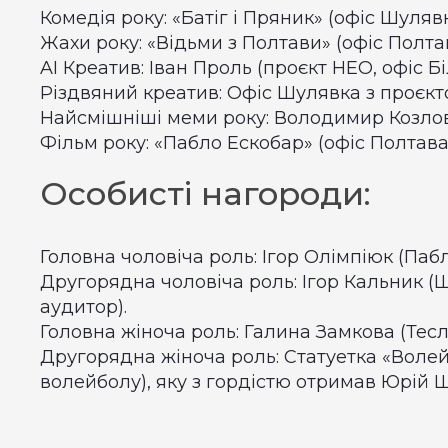
Комедія року: «Батіг і Пряник» (офіс Шулявк
Жахи року: «Відьми з Полтави» (офіс Полтав
AI Креатив: Іван Проль (проєкт НЕО, офіс Б
Різдвяний креатив: Офіс Шулявка з проєкт
Найсмішніші меми року: Володимир Козлов
Фільм року: «Пабло Ескобар» (офіс Полтава
Особисті нагороди:
Головна чоловіча роль: Ігор Олімпіюк (Пабл
Другорядна чоловіча роль: Ігор Кальник 
аудитор).
Головна жіноча роль: Галина Замкова (Тес
Другорядна жіноча роль: Статуетка «Воле
волейболу), яку з гордістю отримав Юрій 