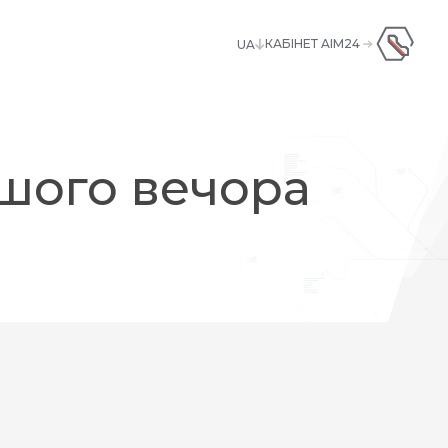
КАБІНЕТ AIM24
UA
UA
+380445928181
ENG
ішого вечора