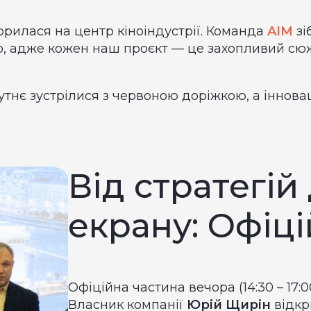
ІНІЦІАТИВНИЙ
АУДИТ
рилася на центр кіноіндустрії. Команда
AIM
зі
но, адже кожен наш проєкт — це захопливий сю
бутнє зустрілися з червоною доріжкою, а іннова
Від стратегій
екрану: Офіц
Офіційна частина вечора (14:30 – 17:
Власник компанії
Юрій Щирін
відкр