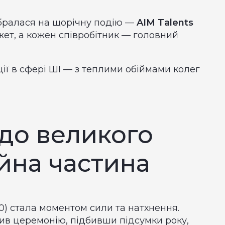
бралася на щорічну подію —
AIM Talents
жет, а кожен співробітник — головний
ції в сфері ШІ — з теплими обіймами колег
 до великого
ійна частина
00) стала моментом сили та натхнення.
ив церемонію, підбивши підсумки року,