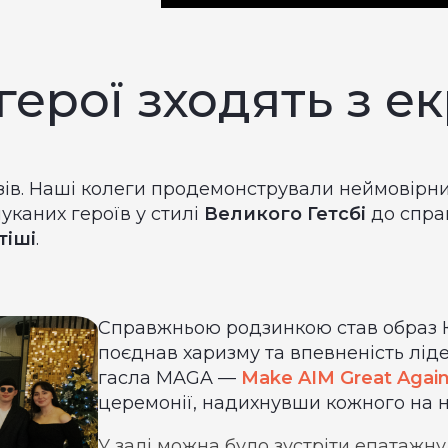
герої зходять з е
зів. Наші колеги продемонстрували неймовірни
уканих героїв у стилі
Великого Гетсбі
до справ
тіші
.
Справжньою родзинкою став образ Юр
поєднав харизму та впевненість лід
гасла MAGA —
Make AIM Great Agai
церемонії, надихнувши кожного на но
У залі можна було зустріти епатажн