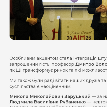
Особливим акцентом стала інтеграція штуч
запрошений гість, професор
Дмитро Вол
як ШІ трансформує ринок та які можливост
Ми також були раді вітати наших друзів та 
суспільства є неоціненним:
Микола Миколайович Заруцький
— за н
Людмила Василівна Рубаненко
— невтом