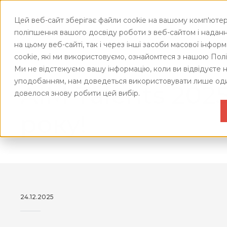
Цей веб-сайт зберігає файли cookie на вашому комп'ютер
ПРО АІМ
А
поліпшення вашого досвіду роботи з веб-сайтом і наданн
ПОДІЇ
на цьому веб-сайті, так і через інші засоби масової інфор
СИСТЕ
ВЕБ
cookie, які ми використовуємо, ознайомтеся з нашою Пол
УПРАВЛ
EАК
Ми не відстежуємо вашу інформацію, коли ви відвідуєте 
ЯКІСТЮ
Головна
/
Про AIM
/
Життя компанії
/
AIM Talents 2025
уподобанням, нам доведеться використовувати лише оди
ВЕБ
AIM Talents 202
ЖИТТЯ
МСФ
довелося знову робити цей вибір.
КОМПАН
ВЕБ
року!
ДІЯ.
ПАН
ДИС
ТЦУ
ВЕБ
SAF-
24.12.2025