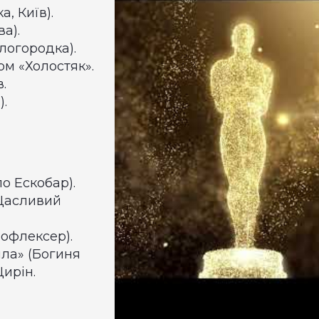
а, Київ).
а).
ілогородка).
ом «Холостяк».
.
).
о Ескобар).
(Щасливий
лофлексер).
йла» (Богиня
Щирін.