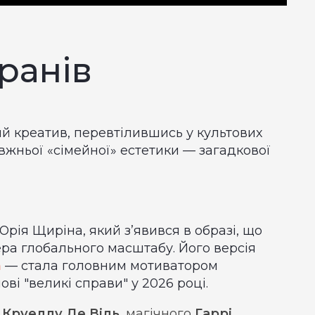
кранів
й креатив, перевтілившись у культових
жньої «сімейної» естетики — загадкової
ія Щиріна, який з’явився в образі, що
ера глобального масштабу. Його версія
n
— стала головним мотиватором
ві "великі справи" у 2026 році.
у
Круеллу Де Віль
, магічного
Гаррі