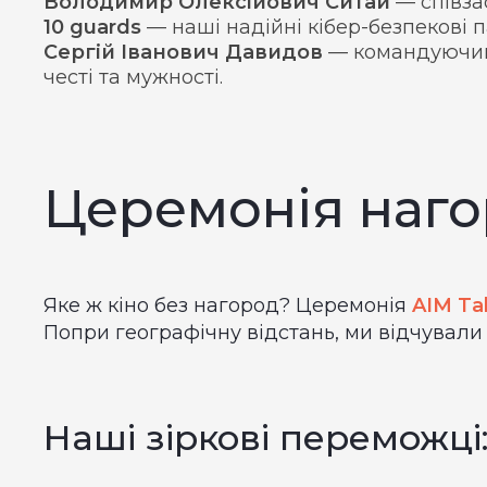
Володимир Олексійович Ситай
— співза
10 guards
— наші надійні кібер-безпекові п
Сергій Іванович Давидов
— командуючий 
честі та мужності.
Церемонія наго
Яке ж кіно без нагород? Церемонія
AIM Ta
Попри географічну відстань, ми відчували
Наші зіркові переможці