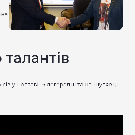
.
ина
 талантів
ів у Полтаві, Білогородці та на Шулявці.