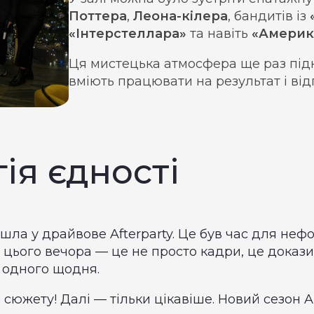
Поттера
,
Леона-кілера
, бандитів із
«Інтерстеллара»
та навіть
«Америк
Ця мистецька атмосфера ще раз під
вміють працювати на результат і ві
гія єдності
шла у драйвове Afterparty. Це був час для неф
 цього вечора — це не просто кадри, це докази
 одного щодня.
сюжету! Далі — тільки цікавіше. Новий сезон A