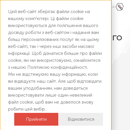
КАБІНЕТ AIM24
UA
Цей веб-сайт зберігає файли cookie на
UA
+380445928181
вашому комп'ютері. Ці файли cookie
використовуються для поліпшення вашого
ENG
Головна
/
Фінансово-консультаційні послуги
/
ESG аудит
досвіду роботи з веб-сайтом і надання вам
Аудит звітності сталого
більш персоналізованих послуг як на цьому
розвитку
веб-сайті, так і через інші засоби масової
інформації. Щоб дізнатися більше про файли
cookie, які ми використовуємо, ознайомтеся
з нашою Політикою конфіденційності.
Ми не відстежуємо вашу інформацію, коли
ви відвідуєте наш сайт. Але щоб відповідати
вашим уподобанням, нам доведеться
використовувати лише один невеликий
файл cookie, щоб вам не довелося знову
робити цей вибір.
Прийняти
Відмовитися