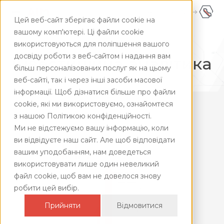
КАБІНЕТ AIM24
UA
Цей веб-сайт зберігає файли cookie на
UA
+380445928181
вашому комп'ютері. Ці файли cookie
використовуються для поліпшення вашого
ENG
Головна
/
Аналітика
/
Інвестиційна аналітика
досвіду роботи з веб-сайтом і надання вам
Інвестиційна аналітика
більш персоналізованих послуг як на цьому
веб-сайті, так і через інші засоби масової
інформації. Щоб дізнатися більше про файли
cookie, які ми використовуємо, ознайомтеся
з нашою Політикою конфіденційності.
Ми не відстежуємо вашу інформацію, коли
ви відвідуєте наш сайт. Але щоб відповідати
вашим уподобанням, нам доведеться
використовувати лише один невеликий
файл cookie, щоб вам не довелося знову
робити цей вибір.
Прийняти
Відмовитися