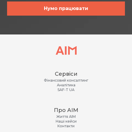
Нумо працювати
Сервіси
Фінансовий консалтинг
Аналітика
SAF-T UA
Про АІМ
Життя АІМ
Наші кейси
Контакти