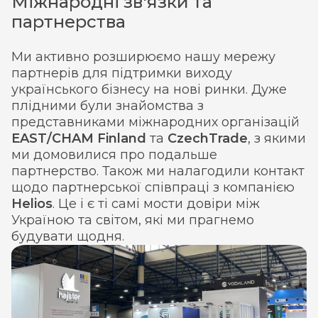
Міжнародні зв'язки та
партнерства
Ми активно розширюємо нашу мережу
партнерів для підтримки виходу
українського бізнесу на нові ринки. Дуже
плідними були знайомства з
представниками міжнародних організацій
EAST/CHAM Finland
та
CzechTrade
, з якими
ми домовилися про подальше
партнерство. Також ми налагодили контакт
щодо партнерської співпраці з компанією
Helios
. Це і є ті самі мости довіри між
Україною та світом, які ми прагнемо
будувати щодня.