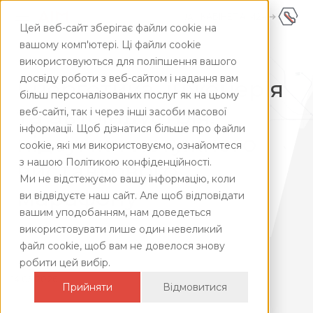
КАБІНЕТ AIM24
UA
Цей веб-сайт зберігає файли cookie на
UA
+380445928181
вашому комп'ютері. Ці файли cookie
використовуються для поліпшення вашого
ENG
Головна
/
Про AIM
/
Життя компанії
/
Aquatherm Kyiv
досвіду роботи з веб-сайтом і надання вам
Енергетика, інженерія
більш персоналізованих послуг як на цьому
та автоіндустрія:
веб-сайті, так і через інші засоби масової
інформації. Щоб дізнатися більше про файли
підсумки потужного
cookie, які ми використовуємо, ознайомтеся
з нашою Політикою конфіденційності.
виставкового
Ми не відстежуємо вашу інформацію, коли
марафону
ви відвідуєте наш сайт. Але щоб відповідати
вашим уподобанням, нам доведеться
використовувати лише один невеликий
файл cookie, щоб вам не довелося знову
робити цей вибір.
14.05.2026
Прийняти
Відмовитися