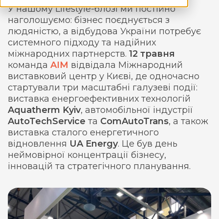
У нашому Lifestyle-блозі ми постійно
наголошуємо: бізнес поєднується з
людяністю, а відбудова України потребує
системного підходу та надійних
міжнародних партнерств.
12 травня
команда
AIM
відвідала Міжнародний
виставковий центр у Києві, де одночасно
стартували три масштабні галузеві події:
виставка енергоефективних технологій
Aquatherm Kyiv
, автомобільної індустрії
AutoTechService
та
ComAutoTrans
, а також
виставка сталого енергетичного
відновлення
UA Energy
. Це був день
неймовірної концентрації бізнесу,
інновацій та стратегічного планування.