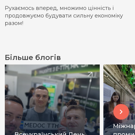
Рухаємось вперед, множимо цінність і
продовжуємо будувати сильну економіку
разом!
Більше блогів
Міжна
Всеукраїнський День
проми