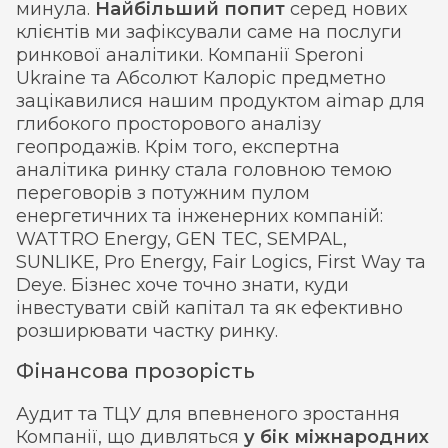
минула.
Найбільший попит
серед нових
клієнтів ми зафіксували саме на послуги
ринкової аналітики. Компанії Speroni
Ukraine та Абсолют Калоріс предметно
зацікавилися нашим продуктом aimap для
глибокого просторового аналізу
геопродажів. Крім того, експертна
аналітика ринку стала головною темою
переговорів з потужним пулом
енергетичних та інженерних компаній:
WATTRO Energy, GEN TEC, SEMPAL,
SUNLIKE, Pro Energy, Fair Logics, First Way та
Deye. Бізнес хоче точно знати, куди
інвестувати свій капітал та як ефективно
розширювати частку ринку.
Фінансова прозорість
Аудит та ТЦУ для впевненого зростання
Компанії, що дивляться
у бік міжнародних