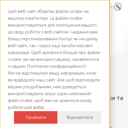
КАБІНЕТ AIM24
UA
Цей веб-сайт зберігає файли cookie на
UA
+380445928181
вашому комп'ютері. Ці файли cookie
використовуються для поліпшення вашого
ENG
Теофіпольський
досвіду роботи з веб-сайтом і надання вам
цукровий завод
більш персоналізованих послуг як на цьому
веб-сайті, так і через інші засоби масової
інформації. Щоб дізнатися більше про файли
cookie, які ми використовуємо, ознайомтеся
з нашою Політикою конфіденційності.
Ми не відстежуємо вашу інформацію, коли
ви відвідуєте наш сайт. Але щоб відповідати
вашим уподобанням, нам доведеться
використовувати лише один невеликий
Виконання аудиторської перевірки та
файл cookie, щоб вам не довелося знову
підготовка звітів
робити цей вибір.
Прийняти
Відмовитися
Команда AIM провела аудит річної та
комбінованої фінансової звітності за 2024 рік,