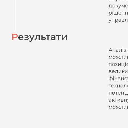
докуме
рішенн
управл
Результати
Аналіз
можлив
позиці
велики
фінанс
технол
потенц
активн
можлив