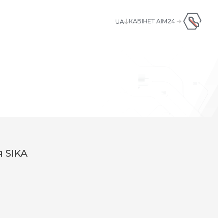
КАБІНЕТ AIM24
UA
UA
+380445928181
ENG
 SIKA