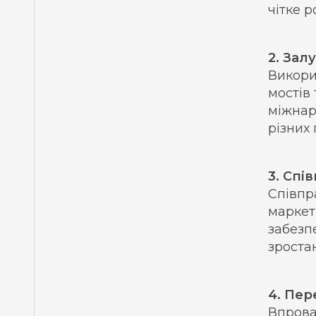
чітке 
2. Зал
Викори
мостів
міжнар
різних 
3. Спі
Співпр
маркет
забезп
зроста
4. Пер
Впрова