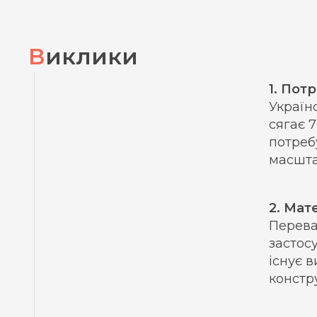
Виклики
1. Пот
Україн
сягає 
потреб
масшта
2. Мат
Перева
застос
існує в
констру