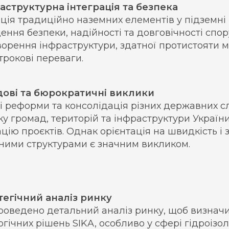
раструктурна інтеграція та безпека
ація традиційно наземних елементів у підземні
ення безпеки, надійності та довговічності спо
ворення інфраструктури, здатної протистояти 
трокові переваги.
дові та бюрократичні виклики
і реформи та консолідація різних державних с
ку громад, територій та інфраструктури Україн
ацію проєктів. Однак орієнтація на швидкість і
зними структурами є значним викликом.
атегічний аналіз ринку
роведено детальний аналіз ринку, щоб визначи
огічних рішень SIKA, особливо у сфері гідроізо