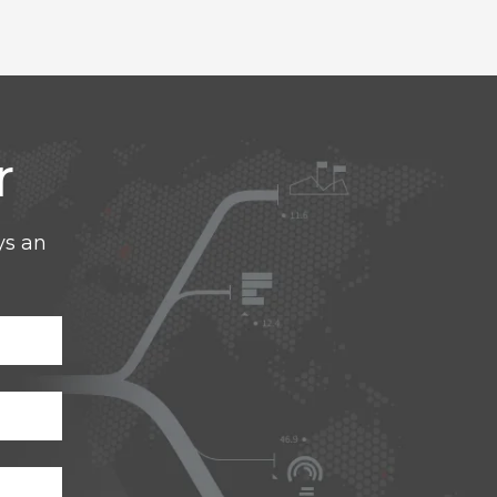
r
ys an