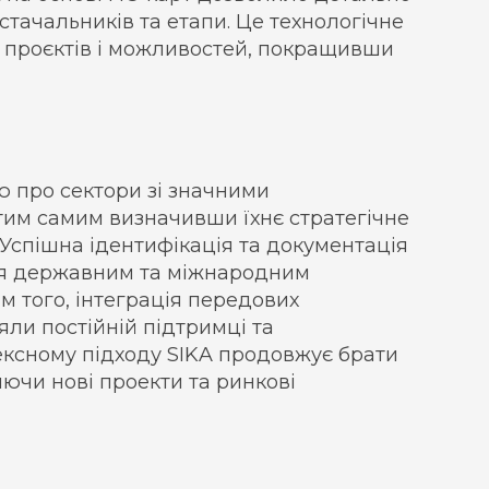
стачальників та етапи. Це технологічне
 проєктів і можливостей, покращивши
ю про сектори зі значними
 тим самим визначивши їхнє стратегічне
Успішна ідентифікація та документація
ся державним та міжнародним
м того, інтеграція передових
яли постійній підтримці та
ексному підходу SIKA продовжує брати
яючи нові проекти та ринкові