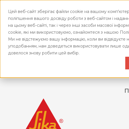
Цей веб-сайт зберігає файли cookie на вашому комп'ютер
ПРО АІМ
А
поліпшення вашого досвіду роботи з веб-сайтом і наданн
ПОДІЇ
на цьому веб-сайті, так і через інші засоби масової інфор
СИСТЕ
ВЕБ
cookie, які ми використовуємо, ознайомтеся з нашою Пол
УПРАВЛ
EАК
Ми не відстежуємо вашу інформацію, коли ви відвідуєте 
ЯКІСТЮ
SIKA
уподобанням, нам доведеться використовувати лише оди
ВЕБ
ЖИТТЯ
МСФ
довелося знову робити цей вибір.
КОМПАН
ВЕБ
ДІЯ.
ПАН
ДИС
ТЦУ
П
ВЕБ
SAF-