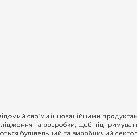
ІНІЦІАТИВНИЙ
АУДИТ
мії, відомий своїми інноваційними продук
ослідження та розробки, щоб підтримуват
ються будівельний та виробничий сектор