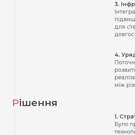
3. Інф
Інтегр
підвищ
для ст
довгос
4. Уря
Поточн
розвит
реаліз
між рі
Рішення
1. Стр
Було п
технол