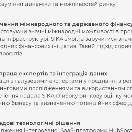
розуміння динаміки та можливостей ринку.
учення міжнародного та державного фінанс
стовуючи значні міжнародні можливості в проми
 та інфраструктурі, SIKA змогла заручитися зна
одних фінансових ініціатив. Такий підхід спри
проєктів.
впраця експертів та інтеграція даних
аця з галузевими експертами у поєднанні з ре
инговими дослідженнями та використанням сп
ечення надала SIKA глибоку ринкову оцінку мо
нню бізнесу та визначенню потенційних сфер 
едові технологічні рішення
дження інтегрованої SaaS-платформи HubSpot 