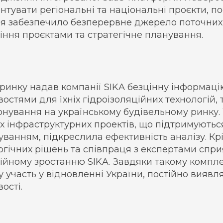
нтувати регіональні та національні проєкти, по
я забезпечило безперервне джерело поточних
іння проєктами та стратегічне планування.
 ринку надав компанії SIKA безцінну інформаці
остями для їхніх гідроізоляційних технологій,
онування на українському будівельному ринку. 
х інфраструктурних проектів, що підтримують
уванням, підкреслила ефективність аналізу. Крі
огічних рішень та співпраця з експертами спри
ійному зростанню SIKA. Завдяки такому компл
у участь у відновленні України, постійно виявл
ості.