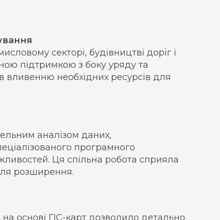
ування
словому секторі, будівництві доріг і
чною підтримкою з боку уряду та
яв вливенню необхідних ресурсів для
тельним аналізом даних,
еціалізованого програмного
жливостей. Ця спільна робота сприяла
для розширення.
на основі ГІС-карт дозволило детально