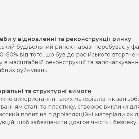
реби у відновленні та реконструкції ринку
ський будівельний ринок наразі перебуває у фаз
70–80% від того, що був до російського вторгне
у в масштабній реконструкції та започаткуванн
бних руйнувань.
еріальні та структурні вимоги
жне використання таких матеріалів, як залізоб
уванням сталі та пластику, створює виклики для
исокий попит на гідроізоляційні матеріали як д
кцій, щоб забезпечити довговічність і безпеку.