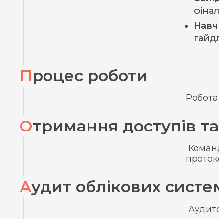
фіна
Навч
гайд
Процес роботи
Робота
Отримання доступів та
Команд
проток
Аудит облікових систе
Аудито