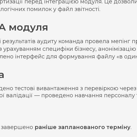
ртизації перед інтеграцією модуля. Це дозво
логічних помилок у файл звітності.
UA модуля
і результатів аудиту команда провела мепінг 
з урахуванням специфіки бізнесу, анонімізацію
лено інтерфейс для формування файлу «в один
а
ено тестові вивантаження з перевіркою через 
ої валідації — проведено навчання персоналу
 завершено
раніше запланованого терміну
.