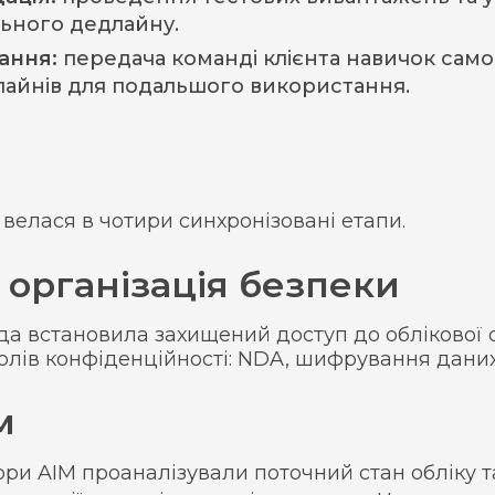
льного дедлайну.
ання:
передача команді клієнта навичок само
лайнів для подальшого використання.
 велася в чотири синхронізовані етапи.
 організація безпеки
а встановила захищений доступ до облікової с
олів конфіденційності: NDA, шифрування даних
м
ри AIM проаналізували поточний стан обліку т