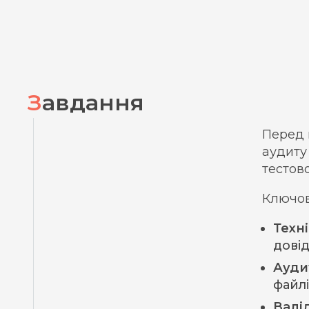
Завдання
Перед 
аудиту
тестов
Ключов
Техні
дові
Ауди
файлі
Валід