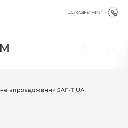
КАБІНЕТ AIM24
UA
UA
+380445928181
ENG
ім
ішне впровадження SAF-T UA