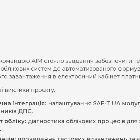
командою AIM стояло завдання забезпечити те
 облікових систем до автоматизованого формув
ого завантаження в електронний кабінет платн
і виклики проєкту:
чна інтеграція:
налаштування SAF-T UA модуля
дників ДПС.
т обліку:
діагностика облікових процесів для
.
ація:
проведення тестових вивантажень та у