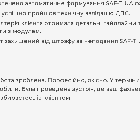
зпечено автоматичне формування SAF-T UA файл
 успішно пройшов технічну валідацію ДПС.
лтерія клієнта отримала детальні гайдлайни 
ти з модулем.
нт захищений від штрафу за неподання SAF-T 
бота зроблена. Професійно, якісно. У терміни
обили. Була проведена зустріч, де ваш фахів
збираєтесь із клієнтом