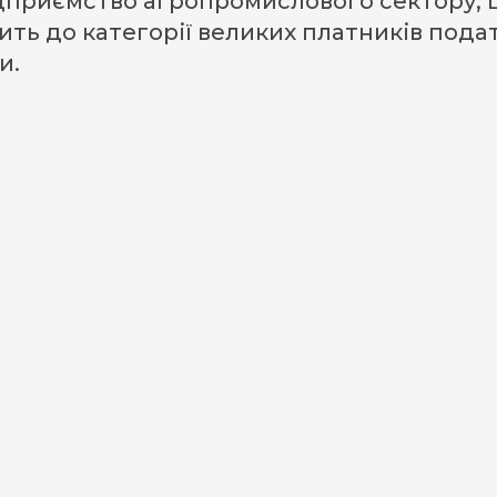
приємство агропромислового сектору, що
ить до категорії великих платників подат
и.