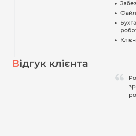
Забе
Файл
Бухга
робо
Кліє
Відгук клієнта
Ро
зр
ро