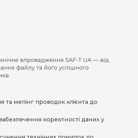
хнічне впровадження SAF-T UA — від
ання файлу та його успішного
ика.
 та мепінг проводок клієнта до
 забезпечення коректності даних у
сунення технічних помилок до