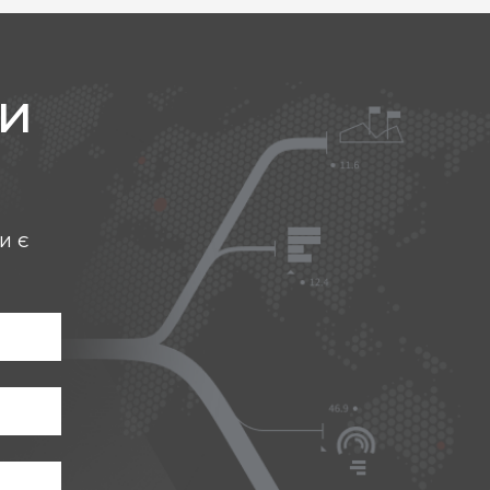
и
и є