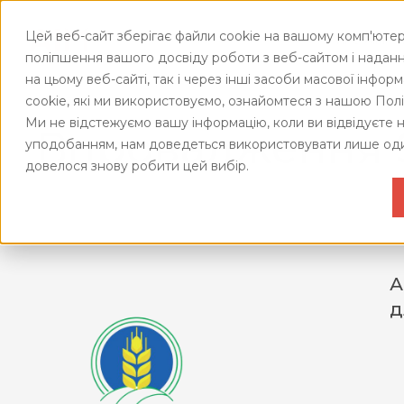
Цей веб-сайт зберігає файли cookie на вашому комп'ютер
ПРО АІМ
А
поліпшення вашого досвіду роботи з веб-сайтом і наданн
ПОДІЇ
на цьому веб-сайті, так і через інші засоби масової інфор
СИСТЕ
ВЕБ
cookie, які ми використовуємо, ознайомтеся з нашою Пол
УПРАВЛ
EАК
Ми не відстежуємо вашу інформацію, коли ви відвідуєте 
ЯКІСТЮ
Впровадження S
уподобанням, нам доведеться використовувати лише оди
ВЕБ
ЖИТТЯ
МСФ
довелося знову робити цей вибір.
КОМПАН
ВЕБ
ДІЯ.
ПАН
ДИС
ТЦУ
А
д
ВЕБ
SAF-