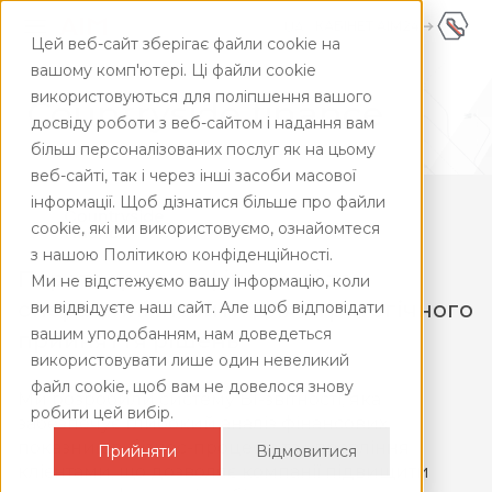
КАБІНЕТ AIM24
UA
Цей веб-сайт зберігає файли cookie на
UA
+380445928181
вашому комп'ютері. Ці файли cookie
використовуються для поліпшення вашого
ENG
Countryside finance
досвіду роботи з веб-сайтом і надання вам
більш персоналізованих послуг як на цьому
веб-сайті, так і через інші засоби масової
інформації. Щоб дізнатися більше про файли
cookie, які ми використовуємо, ознайомтеся
з нашою Політикою конфіденційності.
Перетворюємо фінансові та
Ми не відстежуємо вашу інформацію, коли
операційні інсайти для стратегічного
ви відвідуєте наш сайт. Але щоб відповідати
вашим уподобанням, нам доведеться
прийняття рішень
використовувати лише один невеликий
файл cookie, щоб вам не довелося знову
Ми розробили систему BI-звітності, яка
робити цей вибір.
забезпечує глибокий аналіз фінансових
показників, бізнес-процесів та управління
Прийняти
Відмовитися
клієнтами, що дозволяє компанії підвищити