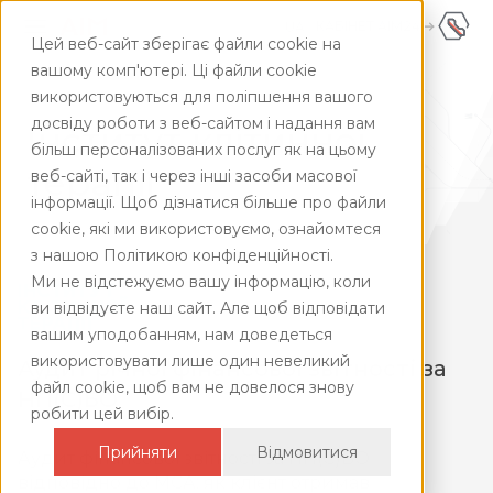
КАБІНЕТ AIM24
UA
Цей веб-сайт зберігає файли cookie на
UA
+380445928181
вашому комп'ютері. Ці файли cookie
використовуються для поліпшення вашого
ENG
Головна
/
Фінансові послуги
досвіду роботи з веб-сайтом і надання вам
Інститут клітинної
більш персоналізованих послуг як на цьому
терапії
веб-сайті, так і через інші засоби масової
інформації. Щоб дізнатися більше про файли
cookie, які ми використовуємо, ознайомтеся
з нашою Політикою конфіденційності.
Ми не відстежуємо вашу інформацію, коли
ви відвідуєте наш сайт. Але щоб відповідати
вашим уподобанням, нам доведеться
використовувати лише один невеликий
Аудит річної фінансової звітності за
файл cookie, щоб вам не довелося знову
НП(С)БО
робити цей вибір.
Прийняти
Відмовитися
Аудит фінансової звітності за НП(С)БО
відповідно до МСА: як клієнт отримав