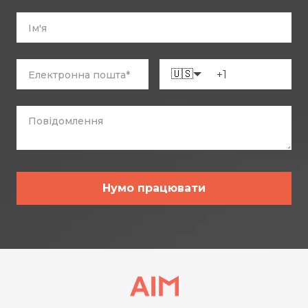
🇺🇸
Нумо працювати