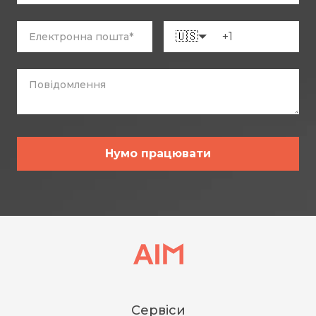
🇺🇸
Нумо працювати
Сервіси