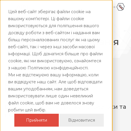
КАБІНЕТ AIM24
UA
Цей веб-сайт зберігає файли cookie на
UA
+380445928181
вашому комп'ютері. Ці файли cookie
використовуються для поліпшення вашого
ENG
Теофіпольська
досвіду роботи з веб-сайтом і надання вам
енергетична компанія
більш персоналізованих послуг як на цьому
веб-сайті, так і через інші засоби масової
інформації. Щоб дізнатися більше про файли
cookie, які ми використовуємо, ознайомтеся
з нашою Політикою конфіденційності.
Ми не відстежуємо вашу інформацію, коли
ви відвідуєте наш сайт. Але щоб відповідати
вашим уподобанням, нам доведеться
використовувати лише один невеликий
файл cookie, щоб вам не довелося знову
Виконання аудиторської перевірки та
робити цей вибір.
підготовка звітів
Прийняти
Відмовитися
Команда AIM провела аудит річної та